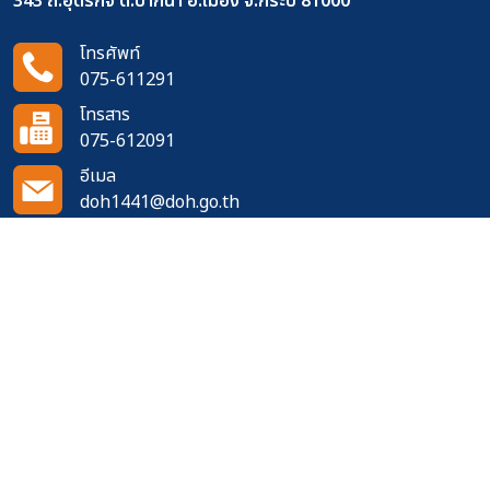
343 ถ.อุตรกิจ ต.ปากน้ำ อ.เมือง จ.กระบี่ 81000
โทรศัพท์
075-611291
โทรสาร
075-612091
อีเมล
doh1441@doh.go.th
ติดตามเราได้ที่
จำนวนผู้เข้าชมเว็บไซต์
502