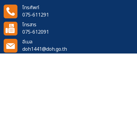
โทรศัพท์
075-611291
โทรสาร
075-612091
อีเมล
doh1441@doh.go.th
ติดตามเราได้ที่
จำนวนผู้เข้าชมเว็บไซต์
502