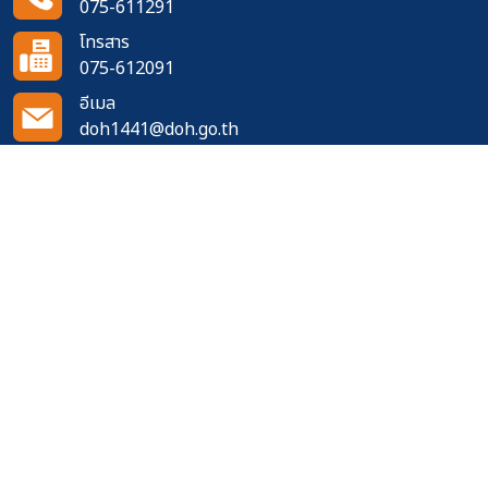
075-611291
โทรสาร
075-612091
อีเมล
doh1441@doh.go.th
ติดตามเราได้ที่
จำนวนผู้เข้าชมเว็บไซต์
506